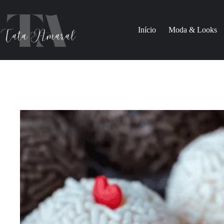
Pular
para
o
Início
Moda & Looks
conteúdo