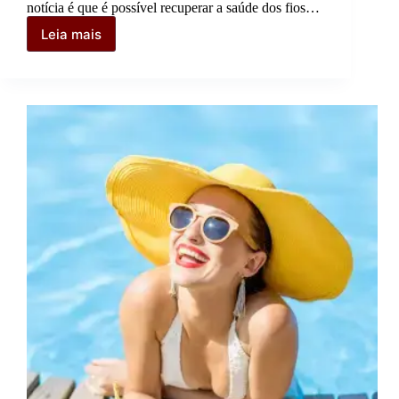
notícia é que é possível recuperar a saúde dos fios…
Leia mais
Nutrição
capilar
em
casa:
Descubra
como
devolver
vida
e
brilho
aos
seus
fios!