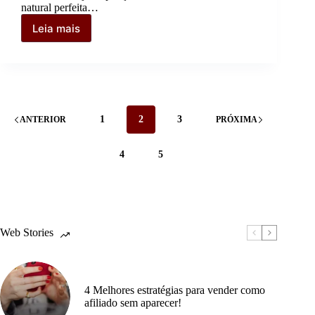
natural perfeita…
Leia mais
Nail
Art
Minimalista:
Nova
tendência
no
universo
1
2
3
ANTERIOR
PRÓXIMA
das
unhas
em
4
5
2024!
Web Stories
4 Melhores estratégias para vender como
afiliado sem aparecer!