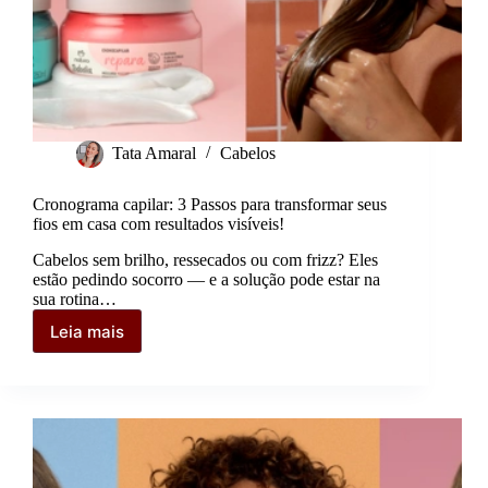
Tata Amaral
Cabelos
Cronograma capilar: 3 Passos para transformar seus
fios em casa com resultados visíveis!
Cabelos sem brilho, ressecados ou com frizz? Eles
estão pedindo socorro — e a solução pode estar na
sua rotina…
Leia mais
Cronograma
capilar:
3
Passos
para
transformar
seus
fios