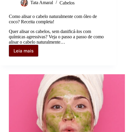
Tata Amaral
Cabelos
Como alisar o cabelo naturalmente com óleo de
coco? Receita completa!
Quer alisar os cabelos, sem danificá-los com
químicas agressivas? Veja o passo a passo de como
alisar o cabelo naturalmente…
Leia mais
Como
alisar
o
cabelo
naturalmente
com
óleo
de
coco?
Receita
completa!