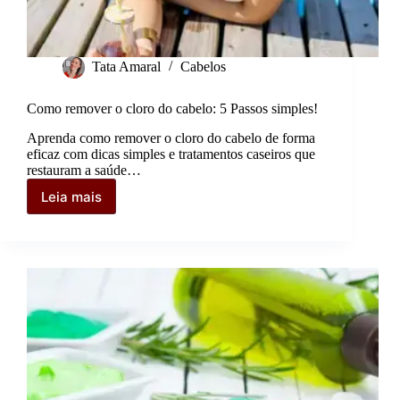
Tata Amaral
Cabelos
Como remover o cloro do cabelo: 5 Passos simples!
Aprenda como remover o cloro do cabelo de forma
eficaz com dicas simples e tratamentos caseiros que
restauram a saúde…
Leia mais
Como
remover
o
cloro
do
cabelo:
5
Passos
simples!