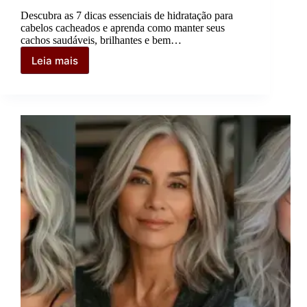
Descubra as 7 dicas essenciais de hidratação para
cabelos cacheados e aprenda como manter seus
cachos saudáveis, brilhantes e bem…
Leia mais
7
Dicas
de
hidratação
para
cabelos
cacheados