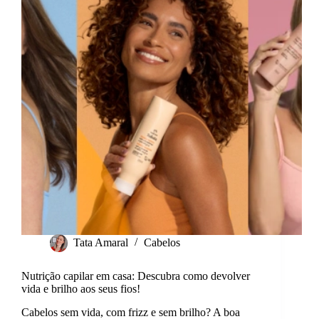
em
casa
com
resultados
visíveis!
Tata Amaral
Cabelos
Nutrição capilar em casa: Descubra como devolver
vida e brilho aos seus fios!
Cabelos sem vida, com frizz e sem brilho? A boa