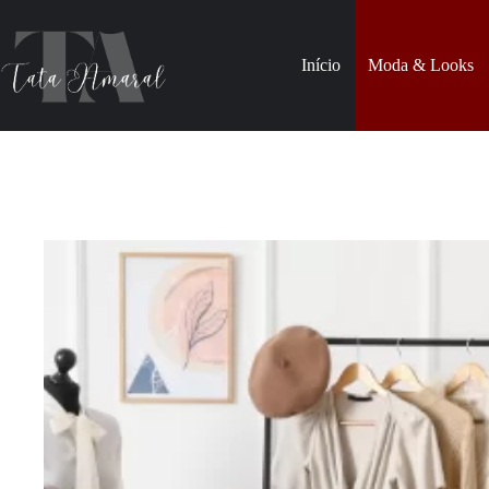
Pular
para
o
Início
Moda & Looks
conteúdo