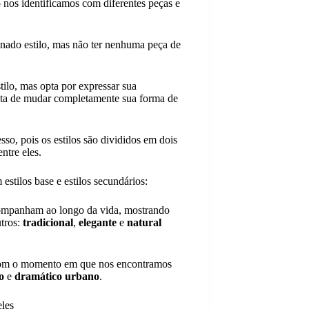
nos identificamos com diferentes peças e
inado estilo, mas não ter nenhuma peça de
tilo, mas opta por expressar sua
osta de mudar completamente sua forma de
sso, pois os estilos são divididos em dois
ntre eles.
estilos base e estilos secundários:
companham ao longo da vida, mostrando
utros:
tradicional
,
elegante
e
natural
o com o momento em que nos encontramos
o
e
dramático urbano
.
eles