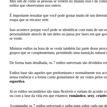
Mas sim de como as pessoas se vestem no mundo real e de como 
estilos que observamos nos outros.
É importante ressaltar que você pode gostar muito de um determ
roupa que se encaixe nele.
Isso acontece porque você pode se identificar com mais de um es
personalidade através de um deles ou passa por fases em que g
se vestir.
Misturar estilos na hora de se vestir também faz parte desse proce
grupos que se complementam, permitindo uma transição natural e
De forma mais detalhada, os 7 estilos universais são divididos em 
Estilos base são aqueles que predominam e normalmente nos a
nossa essência e a forma como gostaríamos de ser vistos pelos o
esportivo
.
Já os estilos secundários são mais flexíveis e variam de acord
ou com a fase da vida em que estamos:
romântico
,
sexy
,
criativ
Acompanhe os 7 estilos universais e saiba mais sobre cada um d