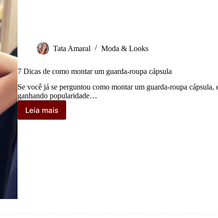
Tata Amaral
Moda & Looks
7 Dicas de como montar um guarda-roupa cápsula
Se você já se perguntou como montar um guarda-roupa cápsula, es
ganhando popularidade…
Leia mais
7
Dicas
de
como
montar
um
guarda-
roupa
cápsula