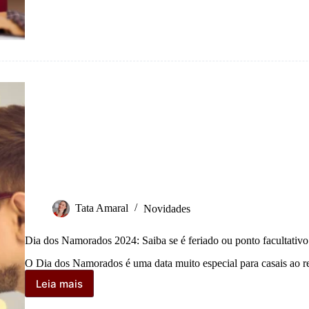
iniciantes
Tata Amaral
Novidades
Dia dos Namorados 2024: Saiba se é feriado ou ponto facultativo
O Dia dos Namorados é uma data muito especial para casais ao 
Leia mais
Dia
dos