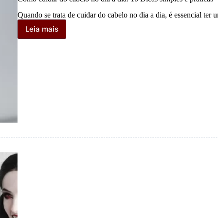
Quando se trata de cuidar do cabelo no dia a dia, é essencial te
Leia mais
Como
cuidar
do
cabelo
no
dia
a
dia:
10
Dicas
simples
e
práticas