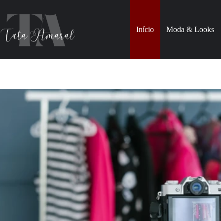
Pular
para
o
Início
Moda & Looks
conteúdo