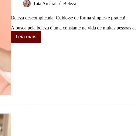
Tata Amaral
Beleza
Beleza descomplicada: Cuide-se de forma simples e prática!
A busca pela beleza é uma constante na vida de muitas pessoas 
Leia mais
Beleza
descomplicada:
Cuide-
se
de
forma
simples
e
prática!